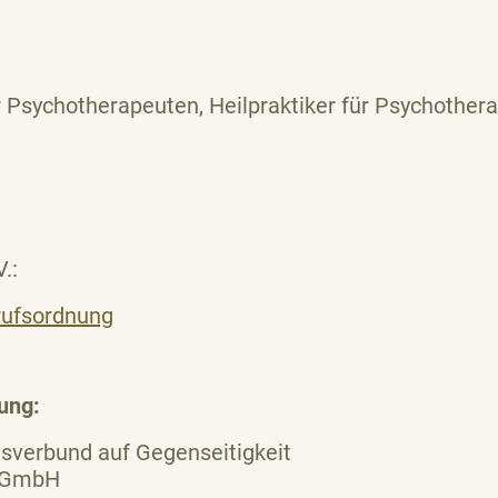
r Psychotherapeuten, Heilpraktiker für Psychother
V.:
rufsordnung
ung:
sverbund auf Gegenseitigkeit
r GmbH